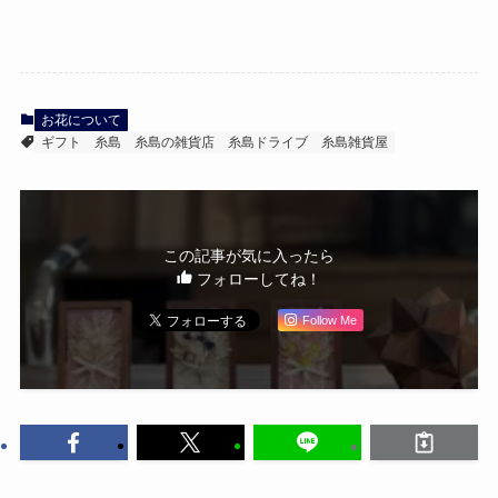
お花について
ギフト
糸島
糸島の雑貨店
糸島ドライブ
糸島雑貨屋
この記事が気に入ったら
フォローしてね！
Follow Me